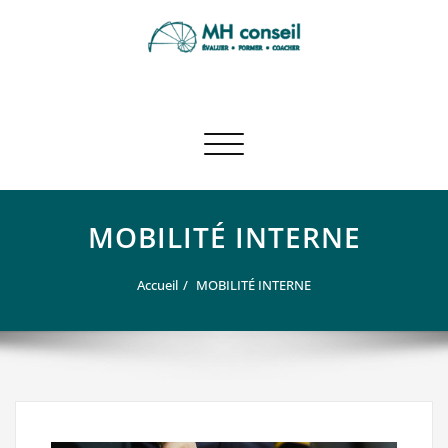
Skip
to
content
MH CONSEIL | Mohamed
Un site utilisant WordPress
Hamadou
Afficher/masquer la navigation
MOBILITÉ INTERNE
Accueil
MOBILITÉ INTERNE