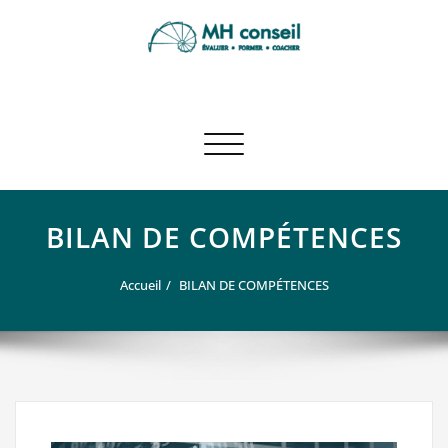
Skip
to
content
MH CONSEIL | Mohamed
Un site utilisant WordPress
Hamadou
Afficher/masquer la navigation
BILAN DE COMPÉTENCES
Accueil
BILAN DE COMPÉTENCES