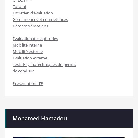
GPEC/ITP
Tutorat
Entretien d’évaluation
Gérer métiers et compétences
Gérer ses émotions
Évaluation des aptitudes
Mobilité interne
Mobilité externe
Évaluation externe
Tests Psychotechniques du permis
de conduire
Présentation ITP
Mohamed Hamadou