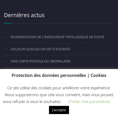
Dernières actus
NUMERISATION DE L’INDICATEUR TYPOLOGIQUE DE POSTE
UN JOUR QUELQU’UN DIT À SOCRATE
UNE CARTE POSTALE DU GROENLAND
LA CONNAISSANCE DE SOI SELON KHALIL GIBRAN
Protection des données personnelles | Cookies
L’INDICATEUR TYPOLOGIQUE DE POSTE
Ce site utilise des cookies pour améliorer votre expérience.
Nous supposerons que cela vous convient, mais vous pouvez
vous refuser si vous le souhaitez.
Choisir mes paramètres
Conditions Générales D'Utilisation - Cookies
J'accepte