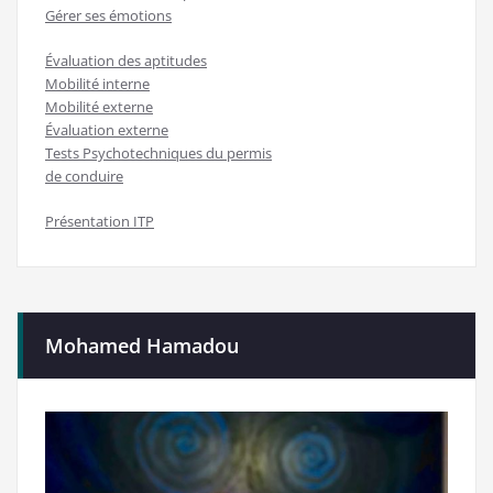
Gérer ses émotions
Évaluation des aptitudes
Mobilité interne
Mobilité externe
Évaluation externe
Tests Psychotechniques du permis
de conduire
Présentation ITP
Mohamed Hamadou